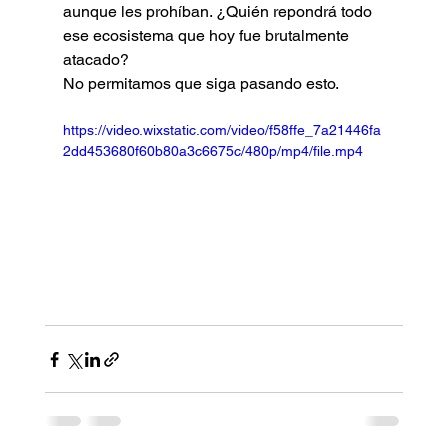
aunque les prohíban. ¿Quién repondrá todo 
ese ecosistema que hoy fue brutalmente 
atacado?
No permitamos que siga pasando esto.
https://video.wixstatic.com/video/f58ffe_7a21446fa
2dd453680f60b80a3c6675c/480p/mp4/file.mp4